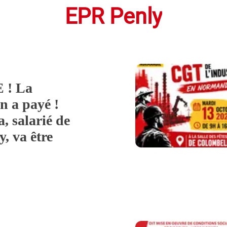
EPR Penly
 ! La
n a payé !
 salarié de
, va être
!