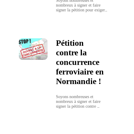
Soyons nombreuses et 
nombreux à signer et faire 
signer la pétition pour exiger 
une TVA à 5,5% de 
l'électricité et du gaz ! 
Pétition
contre la
concurrence
ferroviaire en
Normandie !
Soyons nombreuses et 
nombreux à signer et faire 
signer la pétition contre 
l'ouverture à la concurrence 