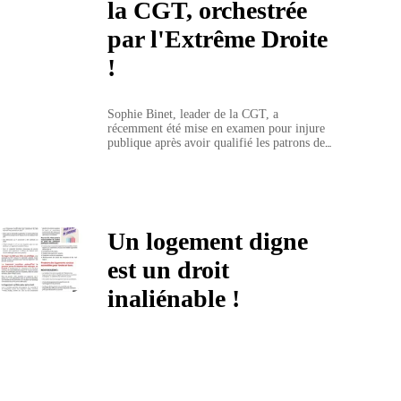
la CGT, orchestrée
par l'Extrême Droite
!
Sophie Binet, leader de la CGT, a 
récemment été mise en examen pour injure 
publique après avoir qualifié les patrons de 
« rats qui quittent le navire », soulignant 
leur appât du gain et leur manque de 
responsabilité face à l'emploi en France. 
Cette mise en examen soulève des questions 
fondamentales sur la liberté d'expression, 
surtout lorsqu'il s'agit de défendre les droits 
Un logement digne
des travailleurs et de dénoncer les inégalités 
économiques.
est un droit
inaliénable !