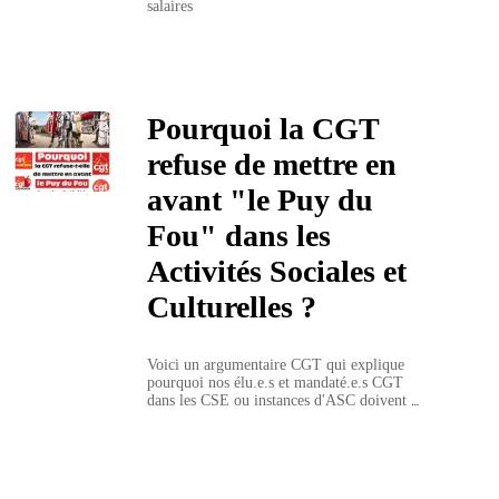
salaires
Pourquoi la CGT
refuse de mettre en
avant "le Puy du
Fou" dans les
Activités Sociales et
Culturelles ?
Voici un argumentaire CGT qui explique 
pourquoi nos élu.e.s et mandaté.e.s CGT 
dans les CSE ou instances d'ASC doivent 
tout faire pour refuser de mettre en avant "le 
Puy du Fou" dans les offres des Activités 
Sociales et Culturelles des CSE.