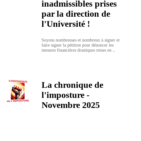
inadmissibles prises
par la direction de
l'Université !
Soyons nombreuses et nombreux à signer et 
faire signer la pétition pour dénoncer les 
mesures financières drastiques mises en 
place par la présidence de l'Université de 
Rouen à l'encontre des étudiant.e.s et 
salarié.e.s:
La chronique de
l'imposture -
Novembre 2025