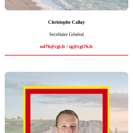
Christophe Callay
Secrétaire Général
ud76@cgt.fr
/
sg@cgt76.fr